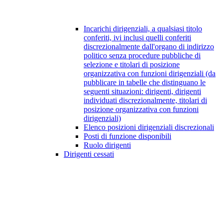
Incarichi dirigenziali, a qualsiasi titolo
conferiti, ivi inclusi quelli conferiti
discrezionalmente dall'organo di indirizzo
politico senza procedure pubbliche di
selezione e titolari di posizione
organizzativa con funzioni dirigenziali (da
pubblicare in tabelle che distinguano le
seguenti situazioni: dirigenti, dirigenti
individuati discrezionalmente, titolari di
posizione organizzativa con funzioni
dirigenziali)
Elenco posizioni dirigenziali discrezionali
Posti di funzione disponibili
Ruolo dirigenti
Dirigenti cessati