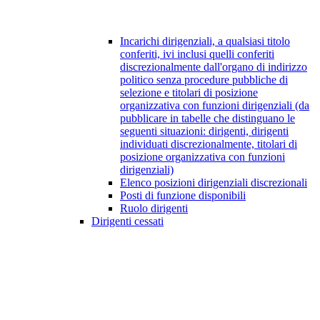
Incarichi dirigenziali, a qualsiasi titolo
conferiti, ivi inclusi quelli conferiti
discrezionalmente dall'organo di indirizzo
politico senza procedure pubbliche di
selezione e titolari di posizione
organizzativa con funzioni dirigenziali (da
pubblicare in tabelle che distinguano le
seguenti situazioni: dirigenti, dirigenti
individuati discrezionalmente, titolari di
posizione organizzativa con funzioni
dirigenziali)
Elenco posizioni dirigenziali discrezionali
Posti di funzione disponibili
Ruolo dirigenti
Dirigenti cessati