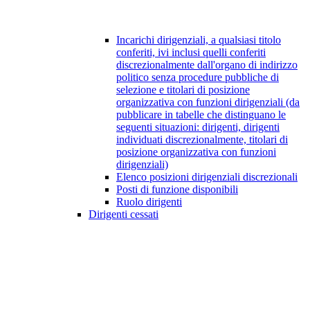
Incarichi dirigenziali, a qualsiasi titolo
conferiti, ivi inclusi quelli conferiti
discrezionalmente dall'organo di indirizzo
politico senza procedure pubbliche di
selezione e titolari di posizione
organizzativa con funzioni dirigenziali (da
pubblicare in tabelle che distinguano le
seguenti situazioni: dirigenti, dirigenti
individuati discrezionalmente, titolari di
posizione organizzativa con funzioni
dirigenziali)
Elenco posizioni dirigenziali discrezionali
Posti di funzione disponibili
Ruolo dirigenti
Dirigenti cessati