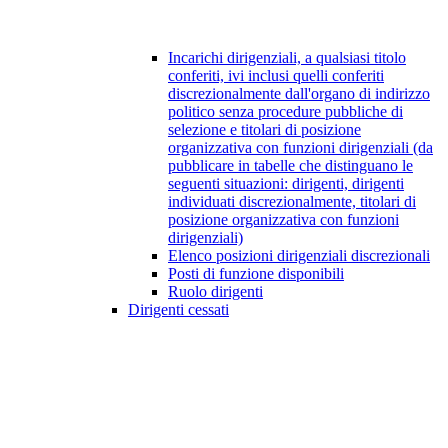
Incarichi dirigenziali, a qualsiasi titolo
conferiti, ivi inclusi quelli conferiti
discrezionalmente dall'organo di indirizzo
politico senza procedure pubbliche di
selezione e titolari di posizione
organizzativa con funzioni dirigenziali (da
pubblicare in tabelle che distinguano le
seguenti situazioni: dirigenti, dirigenti
individuati discrezionalmente, titolari di
posizione organizzativa con funzioni
dirigenziali)
Elenco posizioni dirigenziali discrezionali
Posti di funzione disponibili
Ruolo dirigenti
Dirigenti cessati