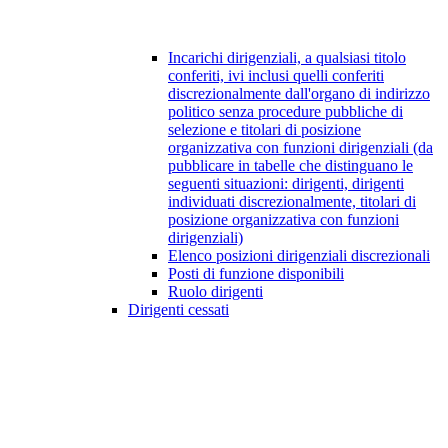
Incarichi dirigenziali, a qualsiasi titolo
conferiti, ivi inclusi quelli conferiti
discrezionalmente dall'organo di indirizzo
politico senza procedure pubbliche di
selezione e titolari di posizione
organizzativa con funzioni dirigenziali (da
pubblicare in tabelle che distinguano le
seguenti situazioni: dirigenti, dirigenti
individuati discrezionalmente, titolari di
posizione organizzativa con funzioni
dirigenziali)
Elenco posizioni dirigenziali discrezionali
Posti di funzione disponibili
Ruolo dirigenti
Dirigenti cessati