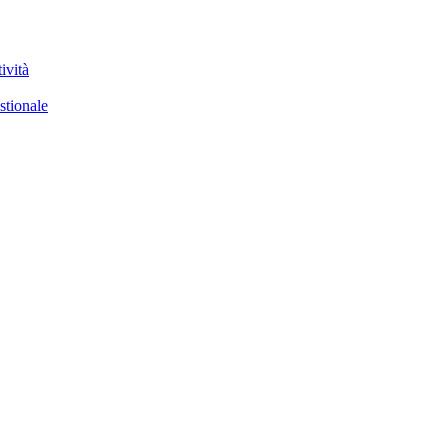
ività
stionale