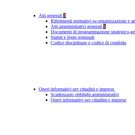
Atti generali
3
Riferimenti normativi su organizzazione e att
Atti amministrativi generali
1
Documenti di programmazione strategico-ge
Statuti e leggi regionali
Codice disciplinare e codice di condotta
Oneri informativi per cittadini e imprese
Scadenzario obblighi amministrativi
Oneri informativi per cittadini e imprese