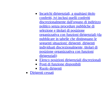
Incarichi dirigenziali, a qualsiasi titolo
conferiti, ivi inclusi quelli conferiti
discrezionalmente dall'organo di indirizzo
politico senza procedure pubbliche di
selezione e titolari di posizione
organizzativa con funzioni dirigenziali (da
pubblicare in tabelle che distinguano le
seguenti situazioni: dirigenti, dirigenti
individuati discrezionalmente, titolari di
posizione organizzativa con funzioni
dirigenziali)
Elenco posizioni dirigenziali discrezionali
Posti di funzione disponibili
Ruolo dirigenti
Dirigenti cessati