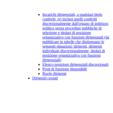
Incarichi dirigenziali, a qualsiasi titolo
conferiti, ivi inclusi quelli conferiti
discrezionalmente dall'organo di indirizzo
politico senza procedure pubbliche di
selezione e titolari di posizione
organizzativa con funzioni dirigenziali (da
pubblicare in tabelle che distinguano le
seguenti situazioni: dirigenti, dirigenti
individuati discrezionalmente, titolari di
posizione organizzativa con funzioni
dirigenziali)
Elenco posizioni dirigenziali discrezionali
Posti di funzione disponibili
Ruolo dirigenti
Dirigenti cessati