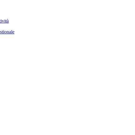
ività
stionale