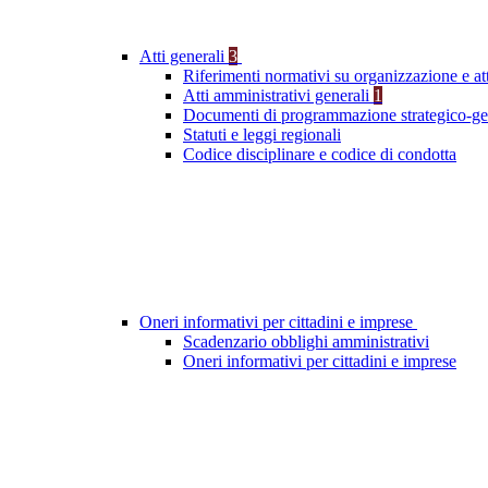
Atti generali
3
Riferimenti normativi su organizzazione e att
Atti amministrativi generali
1
Documenti di programmazione strategico-ge
Statuti e leggi regionali
Codice disciplinare e codice di condotta
Oneri informativi per cittadini e imprese
Scadenzario obblighi amministrativi
Oneri informativi per cittadini e imprese