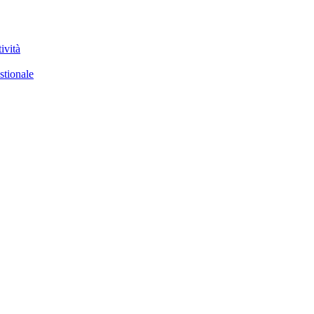
ività
stionale