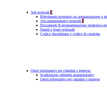
Atti generali
3
Riferimenti normativi su organizzazione e att
Atti amministrativi generali
1
Documenti di programmazione strategico-ge
Statuti e leggi regionali
Codice disciplinare e codice di condotta
Oneri informativi per cittadini e imprese
Scadenzario obblighi amministrativi
Oneri informativi per cittadini e imprese