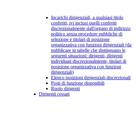
Incarichi dirigenziali, a qualsiasi titolo
conferiti, ivi inclusi quelli conferiti
discrezionalmente dall'organo di indirizzo
politico senza procedure pubbliche di
selezione e titolari di posizione
organizzativa con funzioni dirigenziali (da
pubblicare in tabelle che distinguano le
seguenti situazioni: dirigenti, dirigenti
individuati discrezionalmente, titolari di
posizione organizzativa con funzioni
dirigenziali)
Elenco posizioni dirigenziali discrezionali
Posti di funzione disponibili
Ruolo dirigenti
Dirigenti cessati