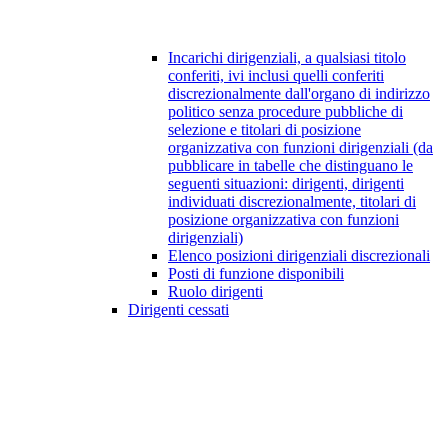
Incarichi dirigenziali, a qualsiasi titolo
conferiti, ivi inclusi quelli conferiti
discrezionalmente dall'organo di indirizzo
politico senza procedure pubbliche di
selezione e titolari di posizione
organizzativa con funzioni dirigenziali (da
pubblicare in tabelle che distinguano le
seguenti situazioni: dirigenti, dirigenti
individuati discrezionalmente, titolari di
posizione organizzativa con funzioni
dirigenziali)
Elenco posizioni dirigenziali discrezionali
Posti di funzione disponibili
Ruolo dirigenti
Dirigenti cessati