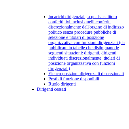
Incarichi dirigenziali, a qualsiasi titolo
conferiti, ivi inclusi quelli conferiti
discrezionalmente dall'organo di indirizzo
politico senza procedure pubbliche di
selezione e titolari di posizione
organizzativa con funzioni dirigenziali (da
pubblicare in tabelle che distinguano le
seguenti situazioni: dirigenti, dirigenti
individuati discrezionalmente, titolari di
posizione organizzativa con funzioni
dirigenziali)
Elenco posizioni dirigenziali discrezionali
Posti di funzione disponibili
Ruolo dirigenti
Dirigenti cessati