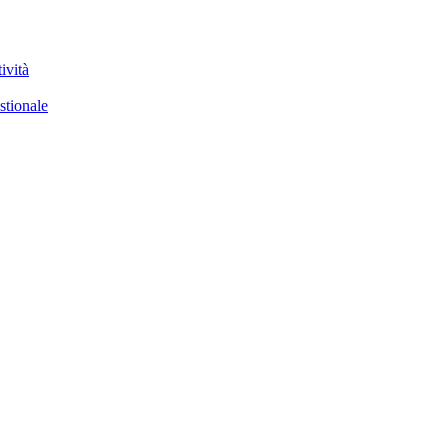
ività
stionale