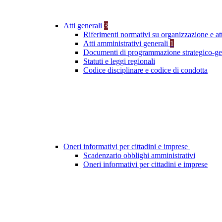
Atti generali
3
Riferimenti normativi su organizzazione e att
Atti amministrativi generali
1
Documenti di programmazione strategico-ge
Statuti e leggi regionali
Codice disciplinare e codice di condotta
Oneri informativi per cittadini e imprese
Scadenzario obblighi amministrativi
Oneri informativi per cittadini e imprese