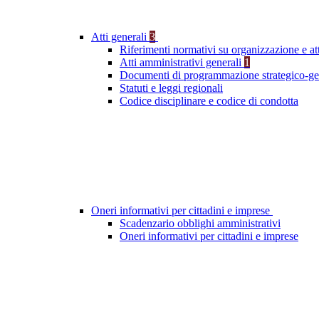
Atti generali
3
Riferimenti normativi su organizzazione e att
Atti amministrativi generali
1
Documenti di programmazione strategico-ge
Statuti e leggi regionali
Codice disciplinare e codice di condotta
Oneri informativi per cittadini e imprese
Scadenzario obblighi amministrativi
Oneri informativi per cittadini e imprese