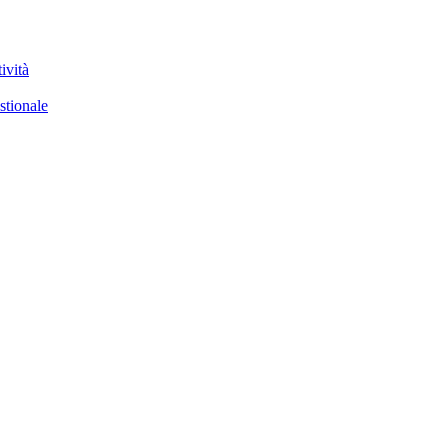
ività
stionale