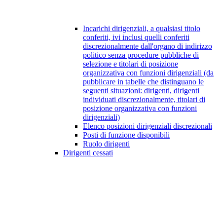
Incarichi dirigenziali, a qualsiasi titolo
conferiti, ivi inclusi quelli conferiti
discrezionalmente dall'organo di indirizzo
politico senza procedure pubbliche di
selezione e titolari di posizione
organizzativa con funzioni dirigenziali (da
pubblicare in tabelle che distinguano le
seguenti situazioni: dirigenti, dirigenti
individuati discrezionalmente, titolari di
posizione organizzativa con funzioni
dirigenziali)
Elenco posizioni dirigenziali discrezionali
Posti di funzione disponibili
Ruolo dirigenti
Dirigenti cessati