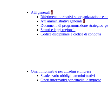
Atti generali
3
Riferimenti normativi su organizzazione e att
Atti amministrativi generali
1
Documenti di programmazione strategico-ge
Statuti e leggi regionali
Codice disciplinare e codice di condotta
Oneri informativi per cittadini e imprese
Scadenzario obblighi amministrativi
Oneri informativi per cittadini e imprese