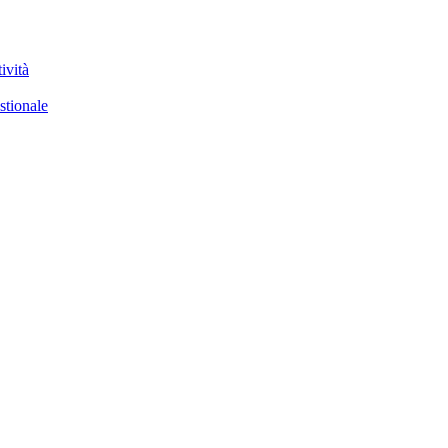
ività
stionale