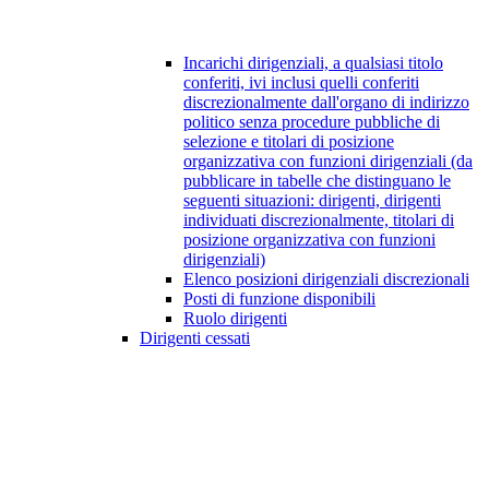
Incarichi dirigenziali, a qualsiasi titolo
conferiti, ivi inclusi quelli conferiti
discrezionalmente dall'organo di indirizzo
politico senza procedure pubbliche di
selezione e titolari di posizione
organizzativa con funzioni dirigenziali (da
pubblicare in tabelle che distinguano le
seguenti situazioni: dirigenti, dirigenti
individuati discrezionalmente, titolari di
posizione organizzativa con funzioni
dirigenziali)
Elenco posizioni dirigenziali discrezionali
Posti di funzione disponibili
Ruolo dirigenti
Dirigenti cessati