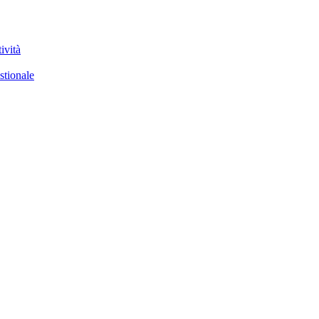
ività
stionale