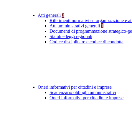
Atti generali
3
Riferimenti normativi su organizzazione e att
Atti amministrativi generali
1
Documenti di programmazione strategico-ge
Statuti e leggi regionali
Codice disciplinare e codice di condotta
Oneri informativi per cittadini e imprese
Scadenzario obblighi amministrativi
Oneri informativi per cittadini e imprese