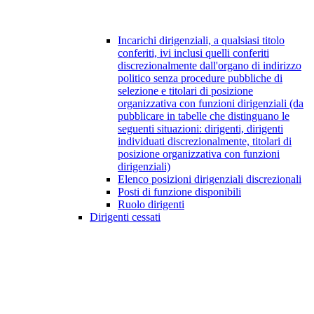
Incarichi dirigenziali, a qualsiasi titolo
conferiti, ivi inclusi quelli conferiti
discrezionalmente dall'organo di indirizzo
politico senza procedure pubbliche di
selezione e titolari di posizione
organizzativa con funzioni dirigenziali (da
pubblicare in tabelle che distinguano le
seguenti situazioni: dirigenti, dirigenti
individuati discrezionalmente, titolari di
posizione organizzativa con funzioni
dirigenziali)
Elenco posizioni dirigenziali discrezionali
Posti di funzione disponibili
Ruolo dirigenti
Dirigenti cessati