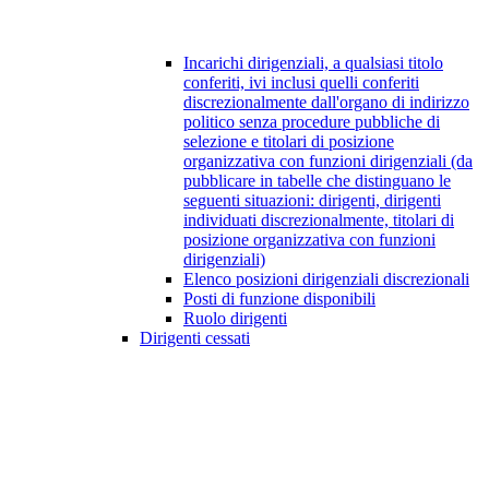
Incarichi dirigenziali, a qualsiasi titolo
conferiti, ivi inclusi quelli conferiti
discrezionalmente dall'organo di indirizzo
politico senza procedure pubbliche di
selezione e titolari di posizione
organizzativa con funzioni dirigenziali (da
pubblicare in tabelle che distinguano le
seguenti situazioni: dirigenti, dirigenti
individuati discrezionalmente, titolari di
posizione organizzativa con funzioni
dirigenziali)
Elenco posizioni dirigenziali discrezionali
Posti di funzione disponibili
Ruolo dirigenti
Dirigenti cessati