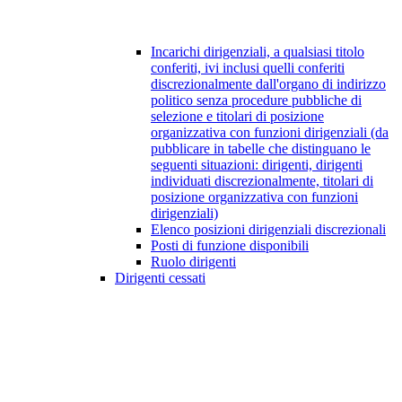
Incarichi dirigenziali, a qualsiasi titolo
conferiti, ivi inclusi quelli conferiti
discrezionalmente dall'organo di indirizzo
politico senza procedure pubbliche di
selezione e titolari di posizione
organizzativa con funzioni dirigenziali (da
pubblicare in tabelle che distinguano le
seguenti situazioni: dirigenti, dirigenti
individuati discrezionalmente, titolari di
posizione organizzativa con funzioni
dirigenziali)
Elenco posizioni dirigenziali discrezionali
Posti di funzione disponibili
Ruolo dirigenti
Dirigenti cessati