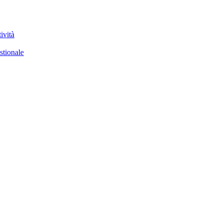
ività
stionale