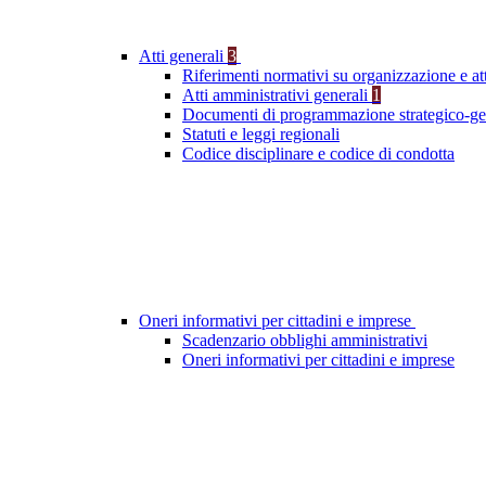
Atti generali
3
Riferimenti normativi su organizzazione e att
Atti amministrativi generali
1
Documenti di programmazione strategico-ge
Statuti e leggi regionali
Codice disciplinare e codice di condotta
Oneri informativi per cittadini e imprese
Scadenzario obblighi amministrativi
Oneri informativi per cittadini e imprese