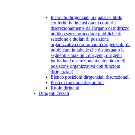
Incarichi dirigenziali, a qualsiasi titolo
conferiti, ivi inclusi quelli conferiti
discrezionalmente dall'organo di indirizzo
politico senza procedure pubbliche di
selezione e titolari di posizione
organizzativa con funzioni dirigenziali (da
pubblicare in tabelle che distinguano le
seguenti situazioni: dirigenti, dirigenti
individuati discrezionalmente, titolari di
posizione organizzativa con funzioni
dirigenziali)
Elenco posizioni dirigenziali discrezionali
Posti di funzione disponibili
Ruolo dirigenti
Dirigenti cessati