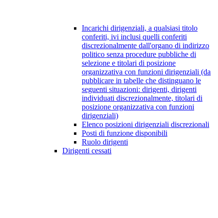
Incarichi dirigenziali, a qualsiasi titolo
conferiti, ivi inclusi quelli conferiti
discrezionalmente dall'organo di indirizzo
politico senza procedure pubbliche di
selezione e titolari di posizione
organizzativa con funzioni dirigenziali (da
pubblicare in tabelle che distinguano le
seguenti situazioni: dirigenti, dirigenti
individuati discrezionalmente, titolari di
posizione organizzativa con funzioni
dirigenziali)
Elenco posizioni dirigenziali discrezionali
Posti di funzione disponibili
Ruolo dirigenti
Dirigenti cessati