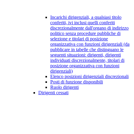
Incarichi dirigenziali, a qualsiasi titolo
conferiti, ivi inclusi quelli conferiti
discrezionalmente dall'organo di indirizzo
politico senza procedure pubbliche di
selezione e titolari di posizione
organizzativa con funzioni dirigenziali (da
pubblicare in tabelle che distinguano le
seguenti situazioni: dirigenti, dirigenti
individuati discrezionalmente, titolari di
posizione organizzativa con funzioni
dirigenziali)
Elenco posizioni dirigenziali discrezionali
Posti di funzione disponibili
Ruolo dirigenti
Dirigenti cessati