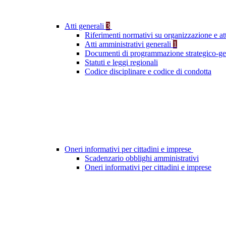
Atti generali
3
Riferimenti normativi su organizzazione e att
Atti amministrativi generali
1
Documenti di programmazione strategico-ge
Statuti e leggi regionali
Codice disciplinare e codice di condotta
Oneri informativi per cittadini e imprese
Scadenzario obblighi amministrativi
Oneri informativi per cittadini e imprese