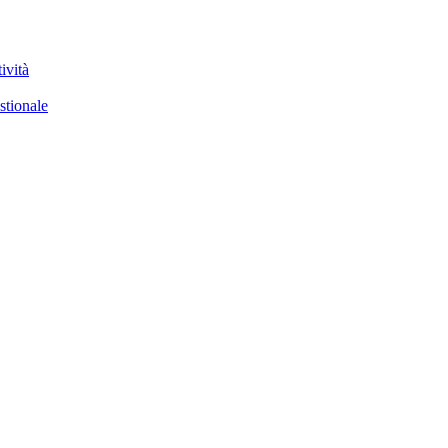
ività
stionale