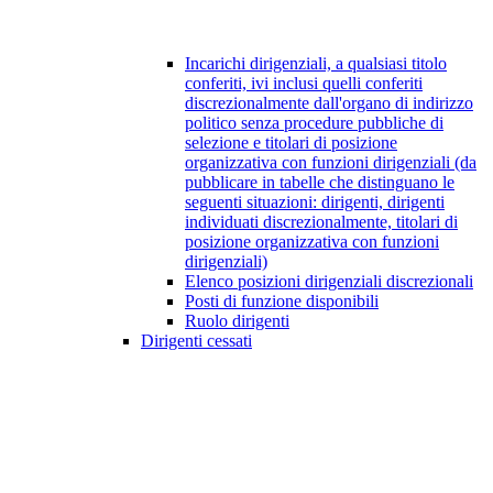
Incarichi dirigenziali, a qualsiasi titolo
conferiti, ivi inclusi quelli conferiti
discrezionalmente dall'organo di indirizzo
politico senza procedure pubbliche di
selezione e titolari di posizione
organizzativa con funzioni dirigenziali (da
pubblicare in tabelle che distinguano le
seguenti situazioni: dirigenti, dirigenti
individuati discrezionalmente, titolari di
posizione organizzativa con funzioni
dirigenziali)
Elenco posizioni dirigenziali discrezionali
Posti di funzione disponibili
Ruolo dirigenti
Dirigenti cessati