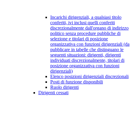
Incarichi dirigenziali, a qualsiasi titolo
conferiti, ivi inclusi quelli conferiti
discrezionalmente dall'organo di indirizzo
politico senza procedure pubbliche di
selezione e titolari di posizione
organizzativa con funzioni dirigenziali (da
pubblicare in tabelle che distinguano le
seguenti situazioni: dirigenti, dirigenti
individuati discrezionalmente, titolari di
posizione organizzativa con funzioni
dirigenziali)
Elenco posizioni dirigenziali discrezionali
Posti di funzione disponibili
Ruolo dirigenti
Dirigenti cessati