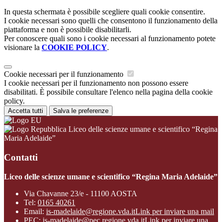
In questa schermata è possibile scegliere quali cookie consentire.
I cookie necessari sono quelli che consentono il funzionamento della
piattaforma e non è possibile disabilitarli.
Per conoscere quali sono i cookie necessari al funzionamento potete
visionare la
COOKIE POLICY
.
Cookie necessari per il funzionamento
I cookie necessari per il funzionamento non possono essere
disabilitati. È possibile consultare l'elenco nella pagina della cookie
policy.
Accetta tutti
Salva le preferenze
Liceo delle scienze umane e scientifico “Regina
Maria Adelaide”
Contatti
Liceo delle scienze umane e scientifico “Regina Maria Adelaide”
Via Chavanne 23/e - 11100 AOSTA
Tel:
0165 40261
Email:
is-madelaide@regione.vda.it
Link per inviare una mail
PEC:
is-madelaide@pec.regione.vda.it
Link per inviare una