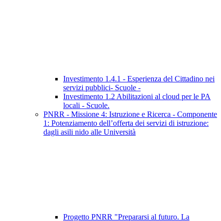
Investimento 1.4.1 - Esperienza del Cittadino nei
servizi pubblici- Scuole -
Investimento 1.2 Abilitazioni al cloud per le PA
locali - Scuole.
PNRR - Missione 4: Istruzione e Ricerca - Componente
1: Potenziamento dell’offerta dei servizi di istruzione:
dagli asili nido alle Università
Progetto PNRR "Prepararsi al futuro. La