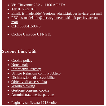
Via Chavanne 23/e - 11100 AOSTA
Tel:
0165 40261
Email:
is-madelaide@regione.vda.it
Link per inviare una mail
PEC:
is-madelaide@pec.regione.vda.it
Link per inviare una
mail
C.F.: 80004150076
Codice Univoco UFNGIC
Sezione Link Utili
Cookie policy
Note legali
Informativa Privacy
Ufficio Relazioni con il Pubblico
Dichiarazione di accessibilità
Obiettivi di accessibilità
Whistleblowing
Gestione consensi cookie
Amministrazione trasparente
Pagina visualizzata
1718
volte