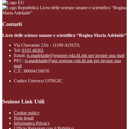
Liceo delle scienze umane e scientifico “Regina
Maria Adelaide”
Contatti
Liceo delle scienze umane e scientifico “Regina Maria Adelaide”
Via Chavanne 23/e - 11100 AOSTA
Tel:
0165 40261
Email:
is-madelaide@regione.vda.it
Link per inviare una mail
PEC:
is-madelaide@pec.regione.vda.it
Link per inviare una
mail
C.F.: 80004150076
Codice Univoco UFNGIC
Sezione Link Utili
Cookie policy
Note legali
Informativa Privacy
Ufficio Relazioni con il Pubblico