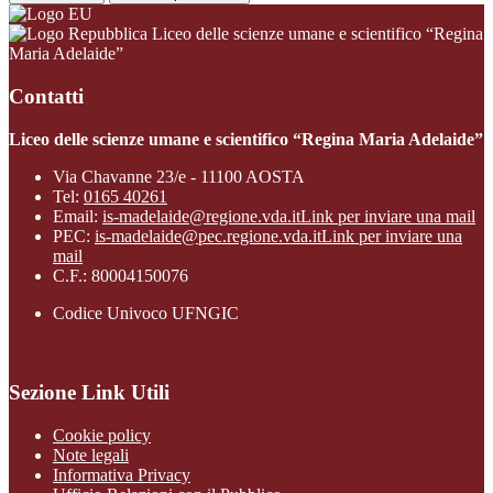
Liceo delle scienze umane e scientifico “Regina
Maria Adelaide”
Contatti
Liceo delle scienze umane e scientifico “Regina Maria Adelaide”
Via Chavanne 23/e - 11100 AOSTA
Tel:
0165 40261
Email:
is-madelaide@regione.vda.it
Link per inviare una mail
PEC:
is-madelaide@pec.regione.vda.it
Link per inviare una
mail
C.F.: 80004150076
Codice Univoco UFNGIC
Sezione Link Utili
Cookie policy
Note legali
Informativa Privacy