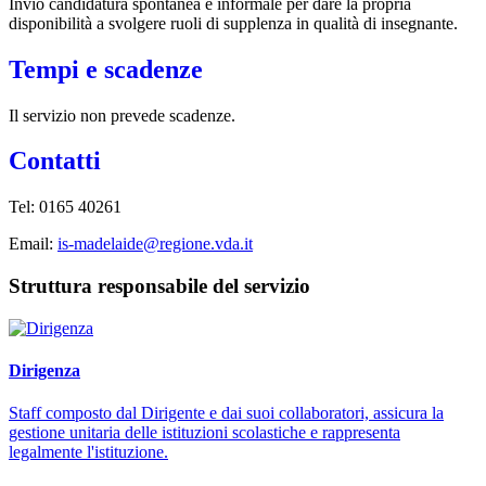
Invio candidatura spontanea e informale per dare la propria
disponibilità a svolgere ruoli di supplenza in qualità di insegnante.
Tempi e scadenze
Il servizio non prevede scadenze.
Contatti
Tel:
0165 40261
Email:
is-madelaide@regione.vda.it
Struttura responsabile del servizio
Dirigenza
Staff composto dal Dirigente e dai suoi collaboratori, assicura la
gestione unitaria delle istituzioni scolastiche e rappresenta
legalmente l'istituzione.