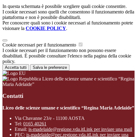
In questa schermata è possibile scegliere quali cookie consentire.
I cookie necessari sono quelli che consentono il funzionamento della
piattaforma e non è possibile disabilitarli.
Per conoscere quali sono i cookie necessari al funzionamento potete
visionare la
COOKIE POLICY
.
Cookie necessari per il funzionamento
I cookie necessari per il funzionamento non possono essere
disabilitati. È possibile consultare l'elenco nella pagina della cookie
policy.
Accetta tutti
Salva le preferenze
Liceo delle scienze umane e scientifico “Regina
Maria Adelaide”
Contatti
Liceo delle scienze umane e scientifico “Regina Maria Adelaide”
Via Chavanne 23/e - 11100 AOSTA
Tel:
0165 40261
Email:
is-madelaide@regione.vda.it
Link per inviare una mail
PEC:
is-madelaide@pec.regione.vda.it
Link per inviare una