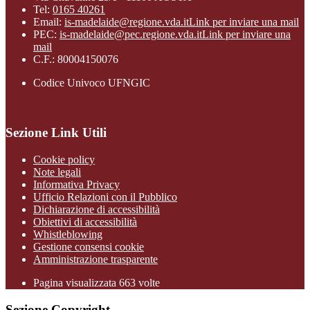
Tel:
0165 40261
Email:
is-madelaide@regione.vda.it
Link per inviare una mail
PEC:
is-madelaide@pec.regione.vda.it
Link per inviare una
mail
C.F.: 80004150076
Codice Univoco UFNGIC
Sezione Link Utili
Cookie policy
Note legali
Informativa Privacy
Ufficio Relazioni con il Pubblico
Dichiarazione di accessibilità
Obiettivi di accessibilità
Whistleblowing
Gestione consensi cookie
Amministrazione trasparente
Pagina visualizzata
663
volte
Sezione Copyright