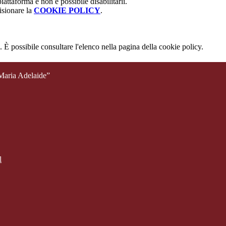
attaforma e non è possibile disabilitarli.
isionare la
COOKIE POLICY
.
 È possibile consultare l'elenco nella pagina della cookie policy.
 Maria Adelaide”
l