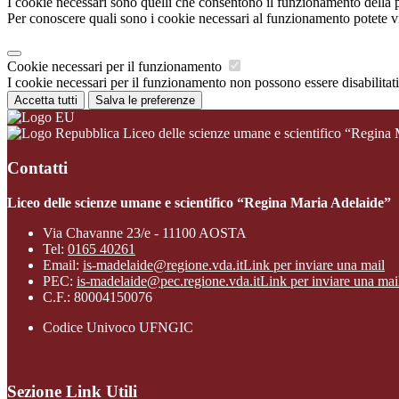
I cookie necessari sono quelli che consentono il funzionamento della pi
Per conoscere quali sono i cookie necessari al funzionamento potete v
Cookie necessari per il funzionamento
I cookie necessari per il funzionamento non possono essere disabilitati.
Accetta tutti
Salva le preferenze
Liceo delle scienze umane e scientifico “Regina
Contatti
Liceo delle scienze umane e scientifico “Regina Maria Adelaide”
Via Chavanne 23/e - 11100 AOSTA
Tel:
0165 40261
Email:
is-madelaide@regione.vda.it
Link per inviare una mail
PEC:
is-madelaide@pec.regione.vda.it
Link per inviare una mai
C.F.: 80004150076
Codice Univoco UFNGIC
Sezione Link Utili