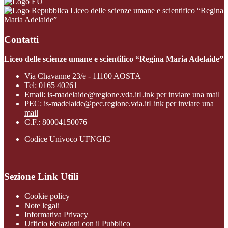
Liceo delle scienze umane e scientifico “Regina
Maria Adelaide”
Contatti
Liceo delle scienze umane e scientifico “Regina Maria Adelaide”
Via Chavanne 23/e - 11100 AOSTA
Tel:
0165 40261
Email:
is-madelaide@regione.vda.it
Link per inviare una mail
PEC:
is-madelaide@pec.regione.vda.it
Link per inviare una
mail
C.F.: 80004150076
Codice Univoco UFNGIC
Sezione Link Utili
Cookie policy
Note legali
Informativa Privacy
Ufficio Relazioni con il Pubblico