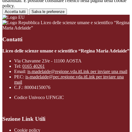
disabilitati. È possibile consultare l'elenco nella pagina della cookie
policy.
Accetta tutti
Salva le preferenze
Liceo delle scienze umane e scientifico “Regina
Maria Adelaide”
Contatti
Liceo delle scienze umane e scientifico “Regina Maria Adelaide”
Via Chavanne 23/e - 11100 AOSTA
Tel:
0165 40261
Email:
is-madelaide@regione.vda.it
Link per inviare una mail
PEC:
is-madelaide@pec.regione.vda.it
Link per inviare una
mail
C.F.: 80004150076
Codice Univoco UFNGIC
Sezione Link Utili
Cookie policy