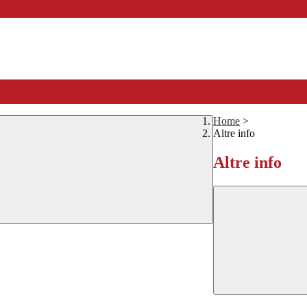
Home
>
Altre info
Altre info