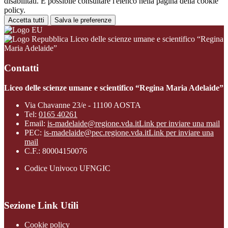
disabilitati. È possibile consultare l'elenco nella pagina della cookie
policy.
Accetta tutti
Salva le preferenze
Liceo delle scienze umane e scientifico “Regina
Maria Adelaide”
Contatti
Liceo delle scienze umane e scientifico “Regina Maria Adelaide”
Via Chavanne 23/e - 11100 AOSTA
Tel:
0165 40261
Email:
is-madelaide@regione.vda.it
Link per inviare una mail
PEC:
is-madelaide@pec.regione.vda.it
Link per inviare una
mail
C.F.: 80004150076
Codice Univoco UFNGIC
Sezione Link Utili
Cookie policy