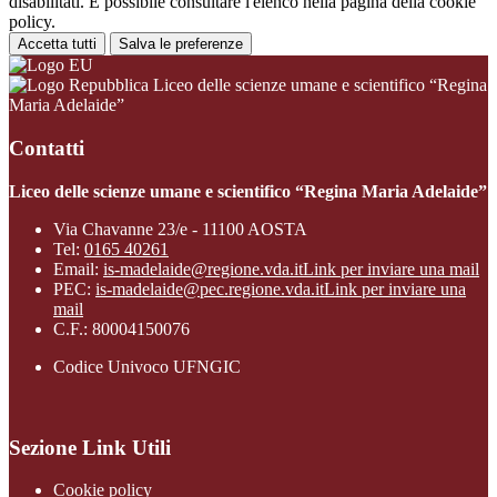
disabilitati. È possibile consultare l'elenco nella pagina della cookie
policy.
Accetta tutti
Salva le preferenze
Liceo delle scienze umane e scientifico “Regina
Maria Adelaide”
Contatti
Liceo delle scienze umane e scientifico “Regina Maria Adelaide”
Via Chavanne 23/e - 11100 AOSTA
Tel:
0165 40261
Email:
is-madelaide@regione.vda.it
Link per inviare una mail
PEC:
is-madelaide@pec.regione.vda.it
Link per inviare una
mail
C.F.: 80004150076
Codice Univoco UFNGIC
Sezione Link Utili
Cookie policy