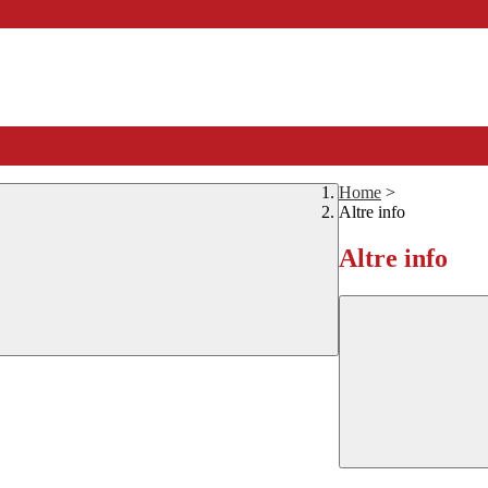
Home
>
Altre info
Altre info