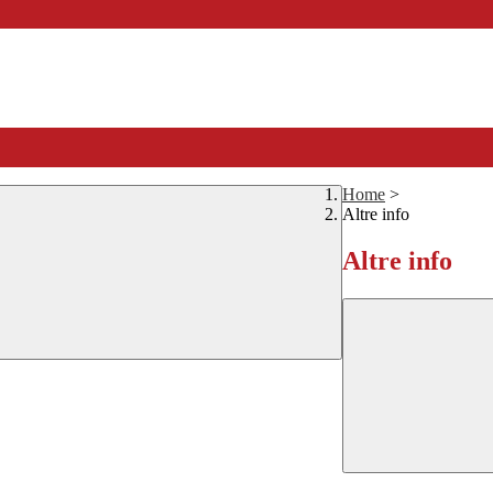
Home
>
Altre info
Altre info