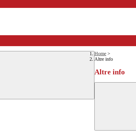
Home
>
Altre info
Altre info