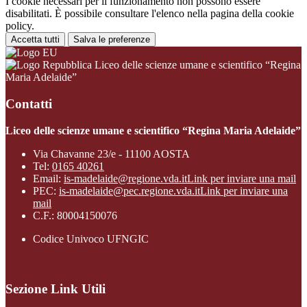
I cookie necessari per il funzionamento non possono essere
disabilitati. È possibile consultare l'elenco nella pagina della cookie
policy.
Accetta tutti
Salva le preferenze
Liceo delle scienze umane e scientifico “Regina
Maria Adelaide”
Contatti
Liceo delle scienze umane e scientifico “Regina Maria Adelaide”
Via Chavanne 23/e - 11100 AOSTA
Tel:
0165 40261
Email:
is-madelaide@regione.vda.it
Link per inviare una mail
PEC:
is-madelaide@pec.regione.vda.it
Link per inviare una
mail
C.F.: 80004150076
Codice Univoco UFNGIC
Sezione Link Utili