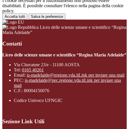
I cookie necessari per il funzionamento non possono essere
disabilitati. È possibile consultare l'elenco nella pagina della cookie
policy.
Accetta tutti
Salva le preferenze
Liceo delle scienze umane e scientifico “Regina
Maria Adelaide”
Contatti
Liceo delle scienze umane e scientifico “Regina Maria Adelaide”
Via Chavanne 23/e - 11100 AOSTA
Tel:
0165 40261
Email:
is-madelaide@regione.vda.it
Link per inviare una mail
PEC:
is-madelaide@pec.regione.vda.it
Link per inviare una
mail
C.F.: 80004150076
Codice Univoco UFNGIC
Sezione Link Utili