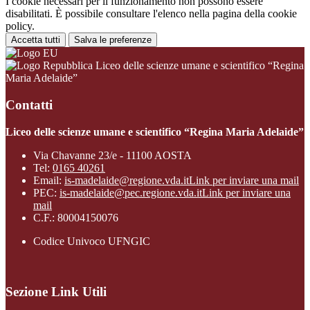
I cookie necessari per il funzionamento non possono essere
disabilitati. È possibile consultare l'elenco nella pagina della cookie
policy.
Accetta tutti
Salva le preferenze
Liceo delle scienze umane e scientifico “Regina
Maria Adelaide”
Contatti
Liceo delle scienze umane e scientifico “Regina Maria Adelaide”
Via Chavanne 23/e - 11100 AOSTA
Tel:
0165 40261
Email:
is-madelaide@regione.vda.it
Link per inviare una mail
PEC:
is-madelaide@pec.regione.vda.it
Link per inviare una
mail
C.F.: 80004150076
Codice Univoco UFNGIC
Sezione Link Utili