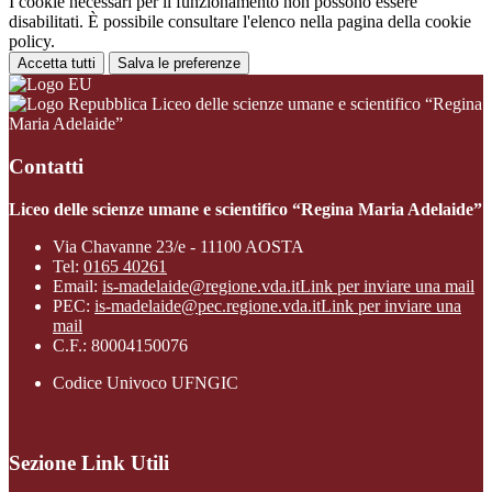
I cookie necessari per il funzionamento non possono essere
disabilitati. È possibile consultare l'elenco nella pagina della cookie
policy.
Accetta tutti
Salva le preferenze
Liceo delle scienze umane e scientifico “Regina
Maria Adelaide”
Contatti
Liceo delle scienze umane e scientifico “Regina Maria Adelaide”
Via Chavanne 23/e - 11100 AOSTA
Tel:
0165 40261
Email:
is-madelaide@regione.vda.it
Link per inviare una mail
PEC:
is-madelaide@pec.regione.vda.it
Link per inviare una
mail
C.F.: 80004150076
Codice Univoco UFNGIC
Sezione Link Utili