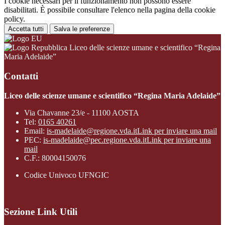
I cookie necessari per il funzionamento non possono essere
disabilitati. È possibile consultare l'elenco nella pagina della cookie
policy.
Accetta tutti
Salva le preferenze
Liceo delle scienze umane e scientifico “Regina
Maria Adelaide”
Contatti
Liceo delle scienze umane e scientifico “Regina Maria Adelaide”
Via Chavanne 23/e - 11100 AOSTA
Tel:
0165 40261
Email:
is-madelaide@regione.vda.it
Link per inviare una mail
PEC:
is-madelaide@pec.regione.vda.it
Link per inviare una
mail
C.F.: 80004150076
Codice Univoco UFNGIC
Sezione Link Utili