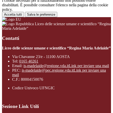
I cookie necessari per il funzionamento non possono essere
disabilitati. È possibile consultare l'elenco nella pagina della cookie
policy.
Accetta tutti
Salva le preferenze
Liceo delle scienze umane e scientifico “Regina
Maria Adelaide”
Contatti
Liceo delle scienze umane e scientifico “Regina Maria Adelaide”
Via Chavanne 23/e - 11100 AOSTA
Tel:
0165 40261
Email:
is-madelaide@regione.vda.it
Link per inviare una mail
PEC:
is-madelaide@pec.regione.vda.it
Link per inviare una
mail
C.F.: 80004150076
Codice Univoco UFNGIC
Sezione Link Utili